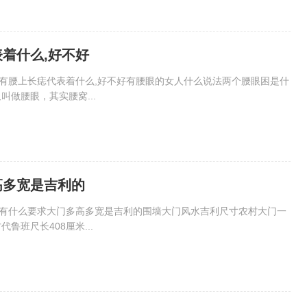
着什么,好不好
有腰上长痣代表着什么,好不好有腰眼的女人什么说法两个腰眼困是什
做腰眼，其实腰窝...
高多宽是吉利的
高有什么要求大门多高多宽是吉利的围墙大门风水吉利尺寸农村大门一
班尺长408厘米...