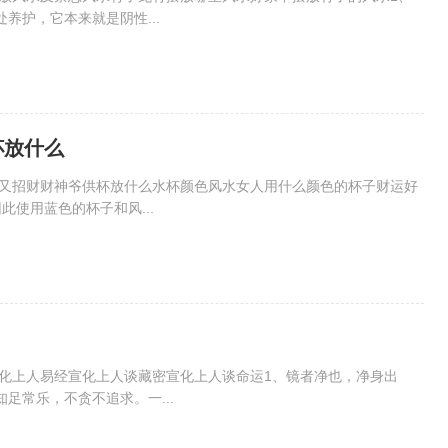
养护，它本来就是阴性...
杯放什么
好又招财财神爷供杯放什么水杯颜色风水女人用什么颜色的杯子财运好
使用蓝色的杯子和风...
宣化上人易经宣化上人谈藏密宣化上人谈命运1、镜者净也，净身出
足常乐，不贪不追求。一...