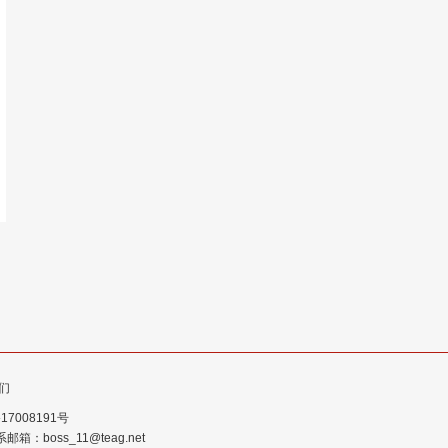
们
7008191号
ss_11@teag.net