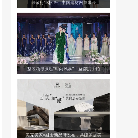
致敬行业标 杆 | 中国建材网董事长
整装领域掀起“时尚风暴”！圣都携手铂
美克美家×融舍新品牌发布，共建家居美