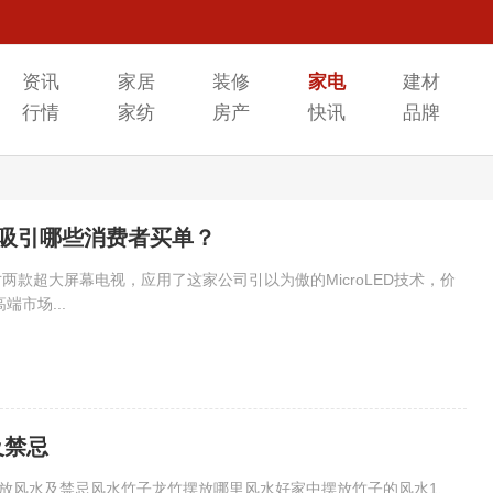
资讯
家居
装修
家电
建材
行情
家纺
房产
快讯
品牌
，会吸引哪些消费者买单？
两款超大屏幕电视，应用了这家公司引以为傲的MicroLED技术，价
市场...
及禁忌
摆放风水及禁忌风水竹子龙竹摆放哪里风水好家中摆放竹子的风水1、