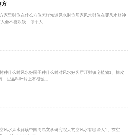
地方
地方家里财位在什么方位怎样知道风水财位居家风水财位在哪风水财神
会不喜欢钱，每个人...
财树种什么树风水好园子种什么树对风水好客厅旺财镇宅植物1、橡皮
一些品种叶片上有很独...
玄空风水风水解读中国周易玄学研究院大玄空风水有哪些人1、玄空，