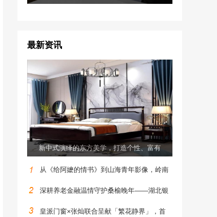
最新资讯
新中式演绎的东方美学，打造个性、富有
从《给阿嬷的情书》到山海青年影像，岭南
深耕养老金融温情守护桑榆晚年——湖北银
皇派门窗×张灿联合呈献「繁花静界」，首