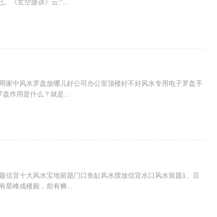
《玄空捷诀》云:“...
使用家中风水罗盘放哪儿好公司办公室顶楼好不好风水专用电子罗盘手
盘作用是什么？就是...
留题信宜十大风水宝地留题门口鱼缸风水摆放信宜水口风水留题1、百
星峰成楼殿，前有狮...