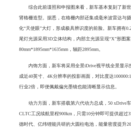
综合此前谍照和申报图来看，新车基本复刻了新世
肾格栅造型。据悉，在格栅内部还集成毫米波雷达与
化“天使眼”大灯，形成极具辨识度的前脸。新车拥有0.
尾灯光源采用3D立体结构，内部主光源呈现“X”形图案
80mm*1895mm*1635mm，轴距2895mm。
内饰方面，新车将采用全景iDrive视平线全景
成近40英寸、4K分辨率的投影画面，对比度达10000
行业2倍，即便佩戴偏光墨镜也能清晰显示信息。
动力方面，新车搭载第六代动力总成，50 xDri
CLTC工况续航里程900km，只需10分钟即可提供超
德时代、亿纬锂能共研的大圆柱电池，能量密度提升20