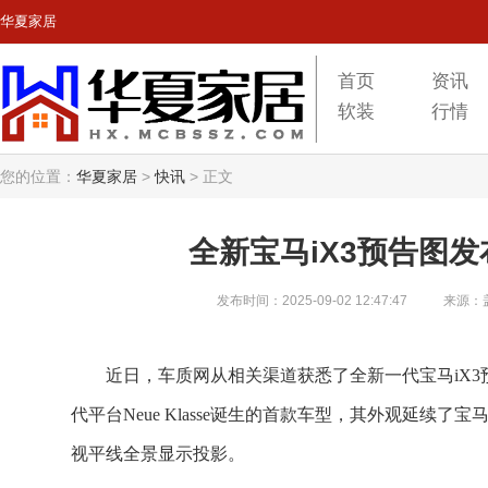
华夏家居
首页
资讯
软装
行情
您的位置：
华夏家居
>
快讯
>
正文
全新宝马iX3预告图发
发布时间：2025-09-02 12:47:47
来源：
近日，车质网从相关渠道获悉了全新一代宝马iX3
代平台Neue Klasse诞生的首款车型，其外观延续了宝
视平线全景显示投影。