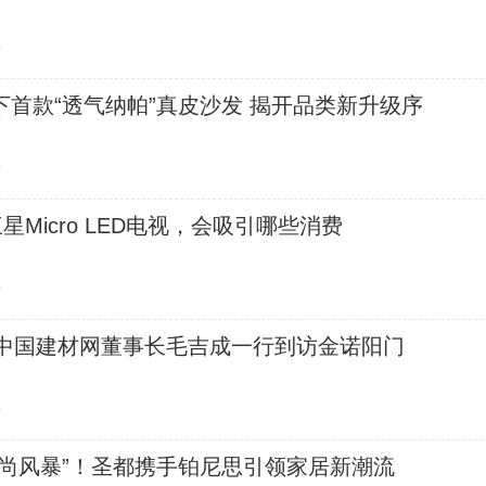
0
首款“透气纳帕”真皮沙发 揭开品类新升级序
0
星Micro LED电视，会吸引哪些消费
0
| 中国建材网董事长毛吉成一行到访金诺阳门
0
时尚风暴”！圣都携手铂尼思引领家居新潮流