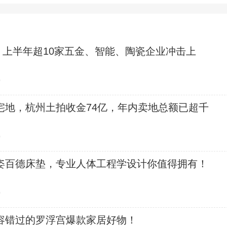
，上半年超10家五金、智能、陶瓷企业冲击上
0
宅地，杭州土拍收金74亿，年内卖地总额已超千
0
姿百德床垫，专业人体工程学设计你值得拥有！
0
容错过的罗浮宫爆款家居好物！