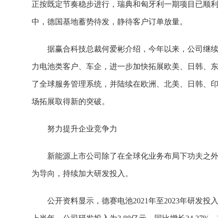
正按既定节奏稳步进行，瑞典和匈牙利一期项目已顺
中，德国基地蓄势待发，静待客户订单放量。
据赢合科技总裁何爱彬介绍，今年以来，公司继
力电池类客户、车企，进一步加快拓展欧美、日韩、
了全球服务管理系统，并陆续在欧洲、北美、日韩、
场拓展取得新的突破。
努力提升企业竞争力
新能源上市公司除了在全球化业务布局下功夫之
为导向，持续加大研发投入。
公开资料显示，德赛电池2021年至2023年研发投入分别