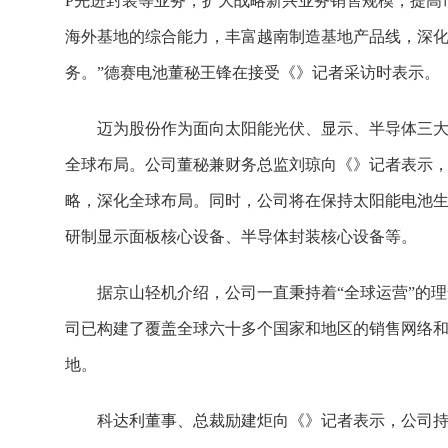
P先进封装等业务，扩大战略新兴业务销售规模，提高
海外基地的综合能力，丰富越南制造基地产品线，深
务。”德赛电池董秘王锋在接受《》记者采访时表示。
迈为股份作为面向太阳能光伏、显示、半导体三
全球布局。公司董秘兼财务总监刘琼向《》记者表示
略，深化全球布局。同时，公司将在保持太阳能电池
研制显示面板核心设备、半导体封装核心设备等。
据京山轻机介绍，公司一直秉持着“全球运营”的
司已构建了覆盖全球六十多个国家和地区的销售网络
地。
科达利董事、总裁励建炬向《》记者表示，公司