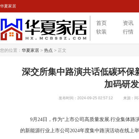
华夏家居
首页
资讯
软装
行情
您的位置：
华夏家居
>
热点
>
正文
深交所集中路演共话低碳环保
加码研发
发布时间：2024-09-25 02:57:12
来源：同
9月24日，作为“上市公司高质量发展.行业集体路
的新能源行业上市公司2024年度集中路演活动在线上