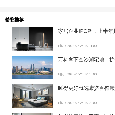
精彩推荐
家居企业IPO潮，上半
时间：2023-07-24 10:11:00
万科拿下金沙湖宅地，杭
时间：2023-07-24 10:10:00
睡得更好就选康姿百德床
时间：2023-07-24 10:09:00