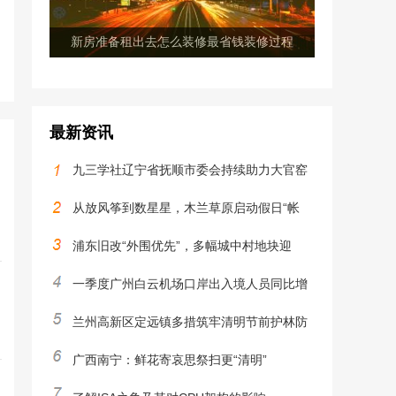
新房准备租出去怎么装修最省钱装修过程
最新资讯
九三学社辽宁省抚顺市委会持续助力大官窑
从放风筝到数星星，木兰草原启动假日“帐
浦东旧改“外围优先”，多幅城中村地块迎
一季度广州白云机场口岸出入境人员同比增
兰州高新区定远镇多措筑牢清明节前护林防
广西南宁：鲜花寄哀思祭扫更“清明”