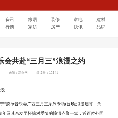
资讯
家居
装修
家电
建材
行情
家纺
房产
快讯
品牌
乐会共赴“三月三”浪漫之约
来源：新华网
阅读量：12141
社发
南宁”脱单音乐会广西三月三系列专场(首场)浪漫启幕，为
青年及其亲友团怀揣对爱情的憧憬齐聚一堂，近百位外国