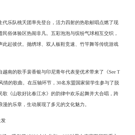
生代乐队桃夭团率先登台，活力四射的热歌献唱点燃了现
遗民俗体验区热闹非凡。五彩泡泡与缤纷气球相互交织，
声此起彼伏。抛绣球、双人板鞋竞速、竹竿舞等传统游戏
越南的歌手裴香银与印尼青年代表斐优术带来了《See T
具有浓郁东盟风情的歌曲。在压轴环节，30名东盟国家留学生参与了脱
民歌《山歌好比春江水》的韵律中欢乐起舞并大合唱，跨
浪漫的乐章，生动展现了多元的文化魅力。
社发