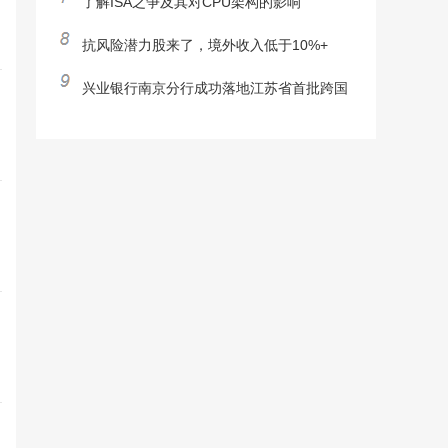
了解ISA之争及其对CPU架构的影响
抗风险潜力股来了，境外收入低于10%+
兴业银行南京分行成功落地江苏省首批跨国