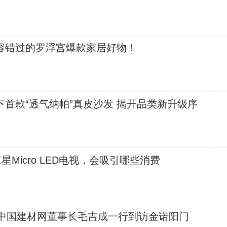
0
容错过的罗浮宫爆款家居好物！
0
首款“透气纳帕”真皮沙发 揭开品类新升级序
0
星Micro LED电视，会吸引哪些消费
0
| 中国建材网董事长毛吉成一行到访金诺阳门