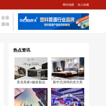
网站地图
加入收藏
企业
滚动
热点资讯
美克美家×融舍新品
新中式演绎的东方美