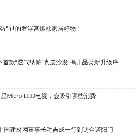
0
容错过的罗浮宫爆款家居好物！
0
首款“透气纳帕”真皮沙发 揭开品类新升级序
0
星Micro LED电视，会吸引哪些消费
0
| 中国建材网董事长毛吉成一行到访金诺阳门