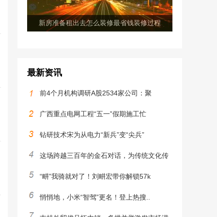
新房准备租出去怎么装修最省钱装修过程
最新资讯
前4个月机构调研A股2534家公司：聚
广西重点电网工程“五一”假期施工忙
钻研技术宋为从电力“新兵”变“尖兵”
这场跨越三百年的金石对话，为传统文化传
“畊”我骑就对了！刘畊宏带你解锁57k
悄悄地，小米“智驾”更名！登上热搜..