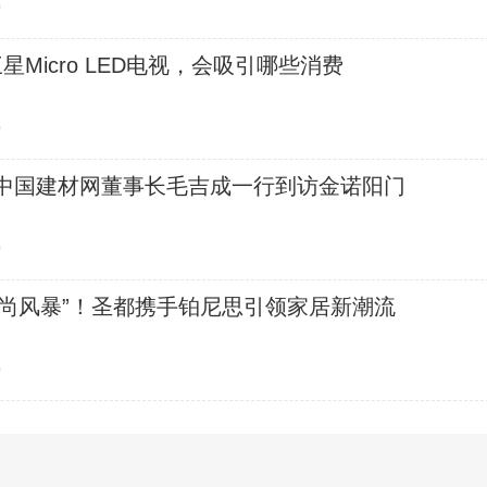
0
星Micro LED电视，会吸引哪些消费
0
| 中国建材网董事长毛吉成一行到访金诺阳门
0
时尚风暴”！圣都携手铂尼思引领家居新潮流
0