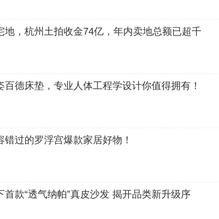
0
宅地，杭州土拍收金74亿，年内卖地总额已超千
0
姿百德床垫，专业人体工程学设计你值得拥有！
0
容错过的罗浮宫爆款家居好物！
0
首款“透气纳帕”真皮沙发 揭开品类新升级序