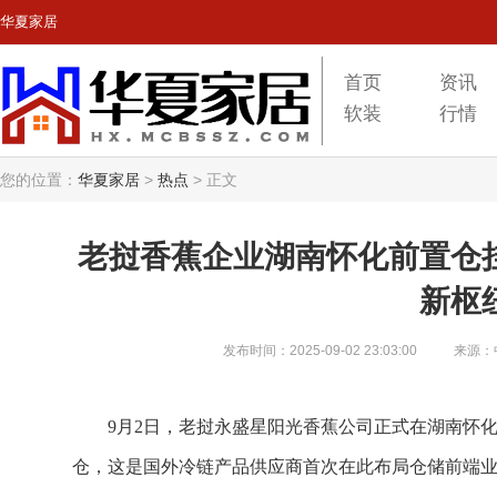
华夏家居
首页
资讯
软装
行情
您的位置：
华夏家居
>
热点
>
正文
老挝香蕉企业湖南怀化前置仓
新枢
发布时间：2025-09-02 23:03:00
来源：
9月2日，老挝永盛星阳光香蕉公司正式在湖南怀
仓，这是国外冷链产品供应商首次在此布局仓储前端