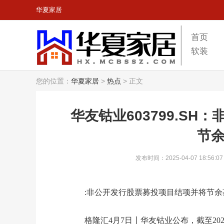
华夏家居
首页
软装
您的位置：
华夏家居
>
热点
>
正文
华友钴业603799.S
节
发布时间：2025-04-07 18:56:07
:非公开发行股票募投项目结项并将节余
格隆汇4月7日丨华友钴业公布，截至20