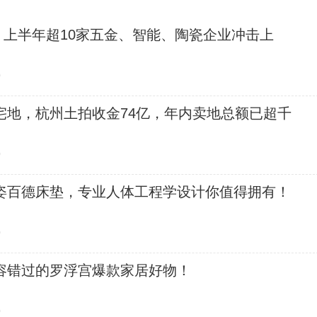
，上半年超10家五金、智能、陶瓷企业冲击上
0
宅地，杭州土拍收金74亿，年内卖地总额已超千
0
姿百德床垫，专业人体工程学设计你值得拥有！
0
容错过的罗浮宫爆款家居好物！
0