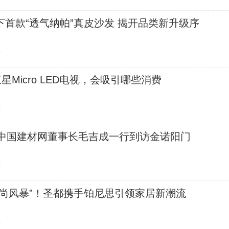
首款“透气纳帕”真皮沙发 揭开品类新升级序
0
星Micro LED电视，会吸引哪些消费
0
| 中国建材网董事长毛吉成一行到访金诺阳门
0
时尚风暴”！圣都携手铂尼思引领家居新潮流
0