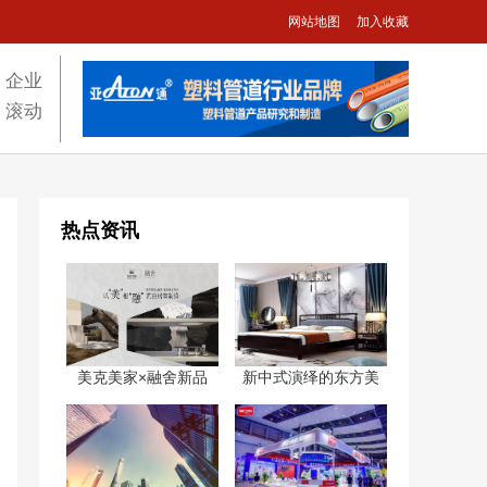
网站地图
加入收藏
企业
滚动
热点资讯
美克美家×融舍新品
新中式演绎的东方美