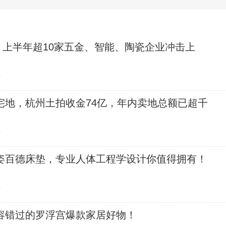
，上半年超10家五金、智能、陶瓷企业冲击上
0
宅地，杭州土拍收金74亿，年内卖地总额已超千
0
姿百德床垫，专业人体工程学设计你值得拥有！
0
容错过的罗浮宫爆款家居好物！