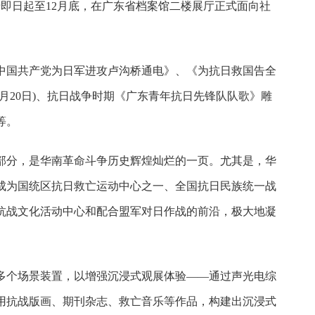
即日起至12月底，在广东省档案馆二楼展厅正式面向社
中国共产党为日军进攻卢沟桥通电》、《为抗日救国告全
12月20日)、抗日战争时期《广东青年抗日先锋队队歌》雕
等。
部分，是华南革命斗争历史辉煌灿烂的一页。尤其是，华
成为国统区抗日救亡运动中心之一、全国抗日民族统一战
抗战文化活动中心和配合盟军对日作战的前沿，极大地凝
多个场景装置，以增强沉浸式观展体验——通过声光电综
用抗战版画、期刊杂志、救亡音乐等作品，构建出沉浸式