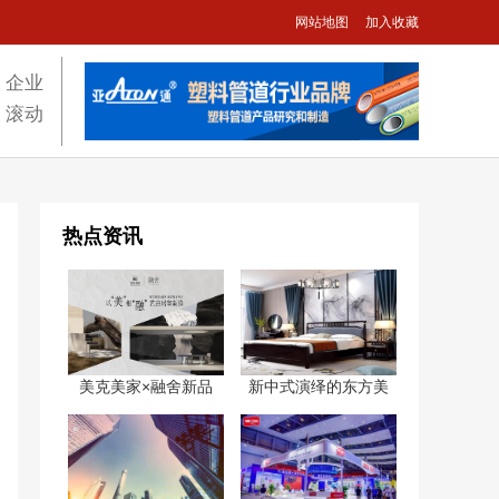
网站地图
加入收藏
企业
滚动
热点资讯
美克美家×融舍新品
新中式演绎的东方美