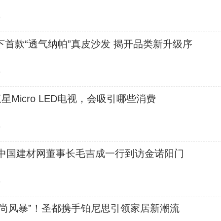
0
首款“透气纳帕”真皮沙发 揭开品类新升级序
0
星Micro LED电视，会吸引哪些消费
0
| 中国建材网董事长毛吉成一行到访金诺阳门
0
时尚风暴”！圣都携手铂尼思引领家居新潮流